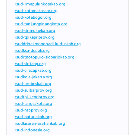
rsud-limapuluhkotakab.org
rsud-kotamakassar.org
rsud-kotabogor.org
rsud-tanjungpinangkota.org
rsud-simeuluekab.org
rsud-tpikepriprov.org
rsuddrloekmonohadi-kuduskab.org
rsudksa-depok.org
rsudrtnotopuro-sidoarjokab.org
rsud-sintang.org
rsud-cilacapkab.org
rsudkoja-jakarta.org
rsud-brebeskab.org
rsud-sulbarprov.org
rsudtpi-kepriprov.org
rsud-langsakota.org
rsud-ntbprov.org
rsud-natunakab.org
rsudkisaran-asahankab.org
rsud-indonesia.org