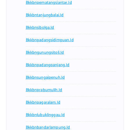
Bkkbnpematangsiantar.id
Bkkbntanjungbalai.id
Bkkbnsibolga.id
Bkkbnpadangsidimpuan.id
Bkkbngunungsitoli.id
Bkkbnpadangpanjang.id
Bkkbnsungaipenuh.id
Bkkbnprabumulih.id
Bkkbnpagaralam.id
Bkkbnlubuklinggau.id
Bkkbnbandarlampung.id