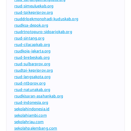
rsud-simeuluekab.org
rsud-tpikepriprov.org
rsuddrloekmonohadi-kuduskab.org
rsudksa-depok.org
rsudrtnotopuro-sidoarjokab.org
rsud-sintang.org
rsud-cilacapkab.org
rsudkoja-jakarta.org
rsud-brebeskab.org
rsud-sulbarprov.org
rsudtpi-kepriprov.org
rsud-langsakota.org
rsud-ntbprov.org
rsud-natunakab.org
rsudkisaran-asahankab.org
rsud-indonesia.org
sekolahindonesia.id
sekolahjambi.com
sekolahriau.com
sekolahpalembang.com