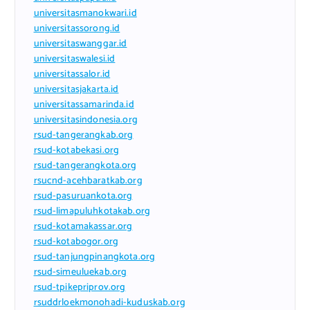
universitasmanokwari.id
universitassorong.id
universitaswanggar.id
universitaswalesi.id
universitassalor.id
universitasjakarta.id
universitassamarinda.id
universitasindonesia.org
rsud-tangerangkab.org
rsud-kotabekasi.org
rsud-tangerangkota.org
rsucnd-acehbaratkab.org
rsud-pasuruankota.org
rsud-limapuluhkotakab.org
rsud-kotamakassar.org
rsud-kotabogor.org
rsud-tanjungpinangkota.org
rsud-simeuluekab.org
rsud-tpikepriprov.org
rsuddrloekmonohadi-kuduskab.org