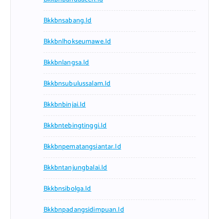
Bkkbnsabang.id
Bkkbnlhokseumawe.id
Bkkbnlangsa.id
Bkkbnsubulussalam.id
Bkkbnbinjai.id
Bkkbntebingtinggi.id
Bkkbnpematangsiantar.id
Bkkbntanjungbalai.id
Bkkbnsibolga.id
Bkkbnpadangsidimpuan.id