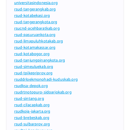
universitasindonesia.org
rsud-tangerangkab.org
rsud-kotabekasi.org
rsud-tangerangkota.org
rsucnd-acehbaratkab.org
rsud-pasuruankota.org
rsud-limapuluhkotakab.org
rsud-kotamakassar.org
rsud-kotabogor.org
rsud-tanjungpinangkota.org
rsud-simeuluekab.org
rsud-tpikepriprov.org
rsuddrloekmonohadi-kuduskab.org
rsudksa-depok.org
rsudrtnotopuro-sidoarjokab.org
rsud-sintang.org
rsud-cilacapkab.org
rsudkoja-jakarta.org
rsud-brebeskab.org
rsud-sulbarprov.org