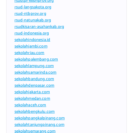
rsudtpi-kepriprov.org
rsud-langsakota.org
rsud-ntbprov.org
rsud-natunakab.org
rsudkisaran-asahankab.org
rsud-indonesia.org
sekolahindonesia.id
sekolahjambi.com
sekolahriau.com
sekolahpalembang.com
sekolahlampung.com
sekolahsamarinda.com
sekolahbandung.com
sekolahdenpasar.com
sekolahjakarta.com
sekolahmedan.com
sekolahaceh.com
sekolahbengkulu.com
sekolahpangkalpinang.com
sekolahtanjungpinang.com
sekolahsemarang.com