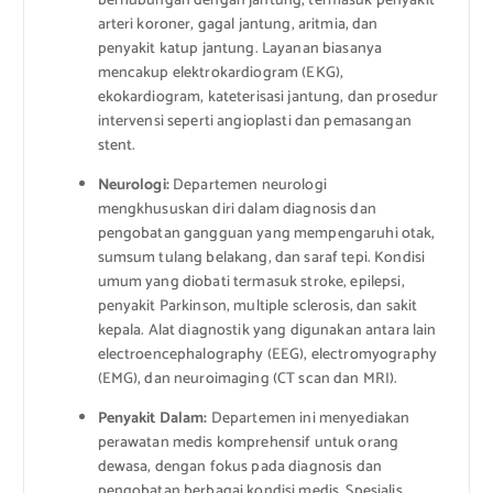
berhubungan dengan jantung, termasuk penyakit
arteri koroner, gagal jantung, aritmia, dan
penyakit katup jantung. Layanan biasanya
mencakup elektrokardiogram (EKG),
ekokardiogram, kateterisasi jantung, dan prosedur
intervensi seperti angioplasti dan pemasangan
stent.
Neurologi:
Departemen neurologi
mengkhususkan diri dalam diagnosis dan
pengobatan gangguan yang mempengaruhi otak,
sumsum tulang belakang, dan saraf tepi. Kondisi
umum yang diobati termasuk stroke, epilepsi,
penyakit Parkinson, multiple sclerosis, dan sakit
kepala. Alat diagnostik yang digunakan antara lain
electroencephalography (EEG), electromyography
(EMG), dan neuroimaging (CT scan dan MRI).
Penyakit Dalam:
Departemen ini menyediakan
perawatan medis komprehensif untuk orang
dewasa, dengan fokus pada diagnosis dan
pengobatan berbagai kondisi medis. Spesialis