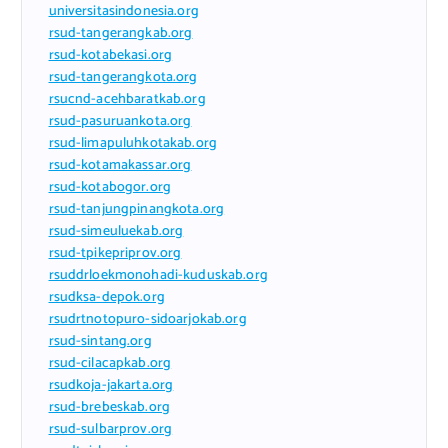
universitasindonesia.org
rsud-tangerangkab.org
rsud-kotabekasi.org
rsud-tangerangkota.org
rsucnd-acehbaratkab.org
rsud-pasuruankota.org
rsud-limapuluhkotakab.org
rsud-kotamakassar.org
rsud-kotabogor.org
rsud-tanjungpinangkota.org
rsud-simeuluekab.org
rsud-tpikepriprov.org
rsuddrloekmonohadi-kuduskab.org
rsudksa-depok.org
rsudrtnotopuro-sidoarjokab.org
rsud-sintang.org
rsud-cilacapkab.org
rsudkoja-jakarta.org
rsud-brebeskab.org
rsud-sulbarprov.org