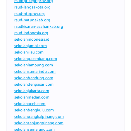
rsudtpi-kepriprov.org
rsud-langsakota.org
rsud-ntbprov.org
rsud-natunakab.org
rsudkisaran-asahankab.org
rsud-indonesia.org
sekolahindonesia.id
sekolahjambi.com
sekolahriau.com
sekolahpalembang.com
sekolahlampung.com
sekolahsamarinda.com
sekolahbandung.com
sekolahdenpasar.com
sekolahjakarta.com
sekolahmedan.com
sekolahaceh.com
sekolahbengkulu.com
sekolahpangkalpinang.com
sekolahtanjungpinang.com
sekolahsemarang.com