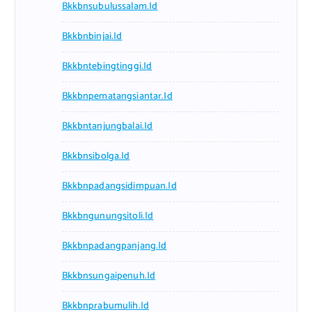
Bkkbnsubulussalam.id
Bkkbnbinjai.id
Bkkbntebingtinggi.id
Bkkbnpematangsiantar.id
Bkkbntanjungbalai.id
Bkkbnsibolga.id
Bkkbnpadangsidimpuan.id
Bkkbngunungsitoli.id
Bkkbnpadangpanjang.id
Bkkbnsungaipenuh.id
Bkkbnprabumulih.id