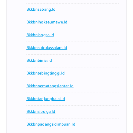
Bkkbnsabang.id
Bkkbnlhokseumawe.id
Bkkbnlangsa.id
Bkkbnsubulussalam.id
Bkkbnbinjai.id
Bkkbntebingtinggi.id
Bkkbnpematangsiantar.id
Bkkbntanjungbalai.id
Bkkbnsibolga.id
Bkkbnpadangsidimpuan.id