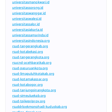
universitasmanokwari.id
universitassorong.id
universitaswanggar.id
universitaswalesi.id
universitassalor.id
universitasjakarta.id
universitassamarinda.id
universitasindonesia.org
rsud-tangerangkab.org
rsud-kotabekasi.org
rsud-tangerangkota.org
rsucnd-acehbaratkab.org
rsud-pasuruankota.org
rsud-limapuluhkotakab.org
rsud-kotamakassar.org
rsud-kotabogor.org
rsud-tanjungpinangkota.org
rsud-simeuluekab.org
rsud-tpikepriprov.org
rsuddrloekmonohadi-kuduskab.org