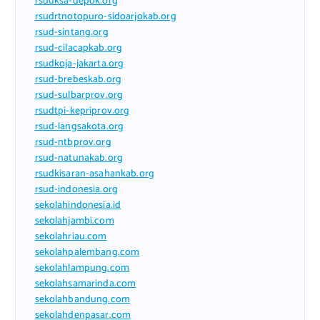
rsudksa-depok.org
rsudrtnotopuro-sidoarjokab.org
rsud-sintang.org
rsud-cilacapkab.org
rsudkoja-jakarta.org
rsud-brebeskab.org
rsud-sulbarprov.org
rsudtpi-kepriprov.org
rsud-langsakota.org
rsud-ntbprov.org
rsud-natunakab.org
rsudkisaran-asahankab.org
rsud-indonesia.org
sekolahindonesia.id
sekolahjambi.com
sekolahriau.com
sekolahpalembang.com
sekolahlampung.com
sekolahsamarinda.com
sekolahbandung.com
sekolahdenpasar.com