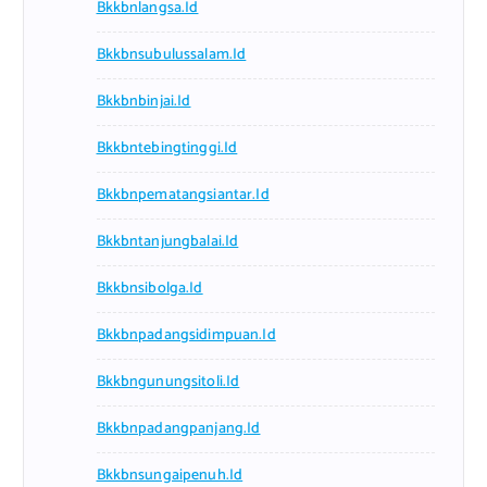
Bkkbnlangsa.id
Bkkbnsubulussalam.id
Bkkbnbinjai.id
Bkkbntebingtinggi.id
Bkkbnpematangsiantar.id
Bkkbntanjungbalai.id
Bkkbnsibolga.id
Bkkbnpadangsidimpuan.id
Bkkbngunungsitoli.id
Bkkbnpadangpanjang.id
Bkkbnsungaipenuh.id