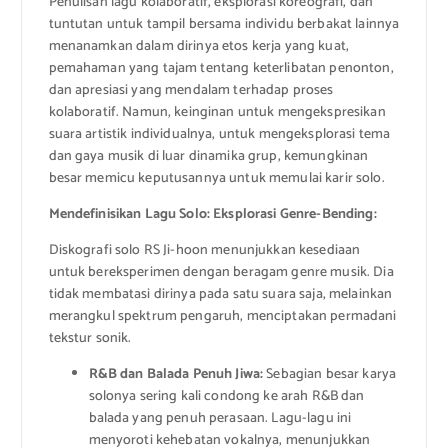
Penulisan lagu kolaboratif, eksplorasi koreografi, dan
tuntutan untuk tampil bersama individu berbakat lainnya
menanamkan dalam dirinya etos kerja yang kuat,
pemahaman yang tajam tentang keterlibatan penonton,
dan apresiasi yang mendalam terhadap proses
kolaboratif. Namun, keinginan untuk mengekspresikan
suara artistik individualnya, untuk mengeksplorasi tema
dan gaya musik di luar dinamika grup, kemungkinan
besar memicu keputusannya untuk memulai karir solo.
Mendefinisikan Lagu Solo: Eksplorasi Genre-Bending:
Diskografi solo RS Ji-hoon menunjukkan kesediaan
untuk bereksperimen dengan beragam genre musik. Dia
tidak membatasi dirinya pada satu suara saja, melainkan
merangkul spektrum pengaruh, menciptakan permadani
tekstur sonik.
R&B dan Balada Penuh Jiwa:
Sebagian besar karya
solonya sering kali condong ke arah R&B dan
balada yang penuh perasaan. Lagu-lagu ini
menyoroti kehebatan vokalnya, menunjukkan