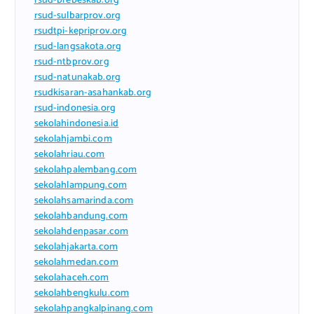
rsud-brebeskab.org
rsud-sulbarprov.org
rsudtpi-kepriprov.org
rsud-langsakota.org
rsud-ntbprov.org
rsud-natunakab.org
rsudkisaran-asahankab.org
rsud-indonesia.org
sekolahindonesia.id
sekolahjambi.com
sekolahriau.com
sekolahpalembang.com
sekolahlampung.com
sekolahsamarinda.com
sekolahbandung.com
sekolahdenpasar.com
sekolahjakarta.com
sekolahmedan.com
sekolahaceh.com
sekolahbengkulu.com
sekolahpangkalpinang.com