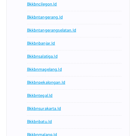
Bkkbncilegon.id
Bkkbntangerang.id
Bkkbntangerangselatan.id
Bkkbnbanjar.id
Bkkbnsalatiga.id
Bkkbnmagelang.id
Bkkbnpekalongan.id
Bkkbntegal.id
Bkkbnsurakarta.id
Bkkbnbatu.id
Bkkbnmalang.id