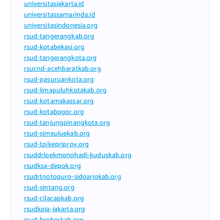
universitasjakarta.id
universitassamarinda.id
universitasindonesia.org
rsud-tangerangkab.org
rsud-kotabekasi.org
rsud-tangerangkota.org
rsucnd-acehbaratkab.org
rsud-pasuruankota.org
rsud-limapuluhkotakab.org
rsud-kotamakassar.org
rsud-kotabogor.org
rsud-tanjungpinangkota.org
rsud-simeuluekab.org
rsud-tpikepriprov.org
rsuddrloekmonohadi-kuduskab.org
rsudksa-depok.org
rsudrtnotopuro-sidoarjokab.org
rsud-sintang.org
rsud-cilacapkab.org
rsudkoja-jakarta.org