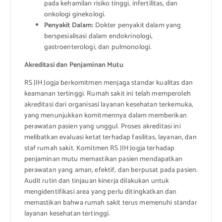
pada kehamilan risiko tinggi, infertilitas, dan
onkologi ginekologi.
Penyakit Dalam:
Dokter penyakit dalam yang
berspesialisasi dalam endokrinologi,
gastroenterologi, dan pulmonologi.
Akreditasi dan Penjaminan Mutu
RS JIH Jogja berkomitmen menjaga standar kualitas dan
keamanan tertinggi. Rumah sakit ini telah memperoleh
akreditasi dari organisasi layanan kesehatan terkemuka,
yang menunjukkan komitmennya dalam memberikan
perawatan pasien yang unggul. Proses akreditasi ini
melibatkan evaluasi ketat terhadap fasilitas, layanan, dan
staf rumah sakit. Komitmen RS JIH Jogja terhadap
penjaminan mutu memastikan pasien mendapatkan
perawatan yang aman, efektif, dan berpusat pada pasien.
Audit rutin dan tinjauan kinerja dilakukan untuk
mengidentifikasi area yang perlu ditingkatkan dan
memastikan bahwa rumah sakit terus memenuhi standar
layanan kesehatan tertinggi.