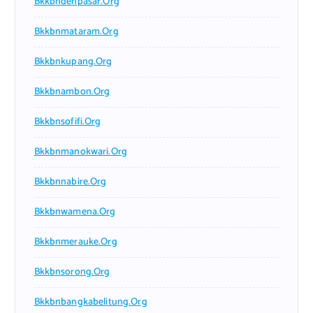
Bkkbndenpasar.org
Bkkbnmataram.org
Bkkbnkupang.org
Bkkbnambon.org
Bkkbnsofifi.org
Bkkbnmanokwari.org
Bkkbnnabire.org
Bkkbnwamena.org
Bkkbnmerauke.org
Bkkbnsorong.org
Bkkbnbangkabelitung.org