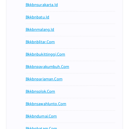
Bkkbnsurakarta.id
Bkkbnbatu.id
Bkkbnmalang.id
Bkkbnblitar.com
Bkkbnbukittinggi.com
Bkkbnpayakumbuh.com
Bkkbnpariaman.com
Bkkbnsolok.com
Bkkbnsawahlunto.com
Bkkbndumai.com
Bkkbnbatam.com