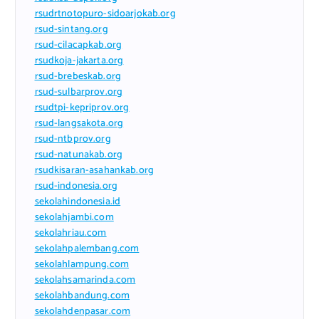
rsudrtnotopuro-sidoarjokab.org
rsud-sintang.org
rsud-cilacapkab.org
rsudkoja-jakarta.org
rsud-brebeskab.org
rsud-sulbarprov.org
rsudtpi-kepriprov.org
rsud-langsakota.org
rsud-ntbprov.org
rsud-natunakab.org
rsudkisaran-asahankab.org
rsud-indonesia.org
sekolahindonesia.id
sekolahjambi.com
sekolahriau.com
sekolahpalembang.com
sekolahlampung.com
sekolahsamarinda.com
sekolahbandung.com
sekolahdenpasar.com