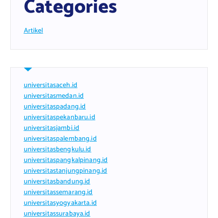
Categories
Artikel
universitasaceh.id
universitasmedan.id
universitaspadang.id
universitaspekanbaru.id
universitasjambi.id
universitaspalembang.id
universitasbengkulu.id
universitaspangkalpinang.id
universitastanjungpinang.id
universitasbandung.id
universitassemarang.id
universitasyogyakarta.id
universitassurabaya.id