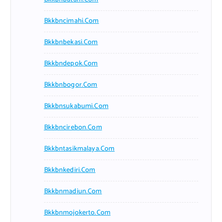
Bkkbncimahi.com
Bkkbnbekasi.com
Bkkbndepok.com
Bkkbnbogor.com
Bkkbnsukabumi.com
Bkkbncirebon.com
Bkkbntasikmalaya.com
Bkkbnkediri.com
Bkkbnmadiun.com
Bkkbnmojokerto.com