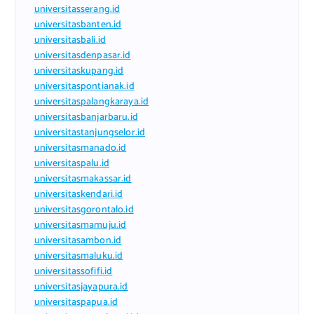
universitasserang.id
universitasbanten.id
universitasbali.id
universitasdenpasar.id
universitaskupang.id
universitaspontianak.id
universitaspalangkaraya.id
universitasbanjarbaru.id
universitastanjungselor.id
universitasmanado.id
universitaspalu.id
universitasmakassar.id
universitaskendari.id
universitasgorontalo.id
universitasmamuju.id
universitasambon.id
universitasmaluku.id
universitassofifi.id
universitasjayapura.id
universitaspapua.id