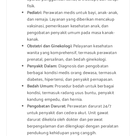
fisik.
Pediatri:
Perawatan medis untuk bayi, anak-anak,
dan remaja. Layanan yang diberikan mencakup
vaksinasi, pemeriksaan kesehatan anak, dan
pengobatan penyakit umum pada masa kanak-
kanak.
Obstetri dan Ginekologi:
Pelayanan kesehatan
wanita yang komprehensif, termasuk perawatan
prenatal, persalinan, dan bedah ginekologi.
Penyakit Dalam:
Diagnosis dan pengobatan
berbagai kondisi medis orang dewasa, termasuk
diabetes, hipertensi, dan penyakit pernapasan.
Bedah Umum:
Prosedur bedah untuk berbagai
kondisi, termasuk radang usus buntu, penyakit
kandung empedu, dan hernia.
Pengobatan Darurat:
Perawatan darurat 24/7
untuk penyakit dan cedera akut. Unit gawat
darurat dikelola oleh dokter dan perawat
berpengalaman dan dilengkapi dengan peralatan
pendukung kehidupan yang canggih.