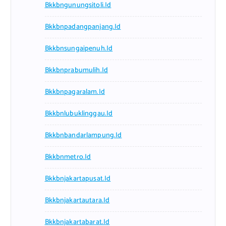
Bkkbngunungsitoli.id
Bkkbnpadangpanjang.id
Bkkbnsungaipenuh.id
Bkkbnprabumulih.id
Bkkbnpagaralam.id
Bkkbnlubuklinggau.id
Bkkbnbandarlampung.id
Bkkbnmetro.id
Bkkbnjakartapusat.id
Bkkbnjakartautara.id
Bkkbnjakartabarat.id