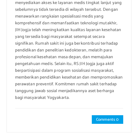
menyediakan akses ke layanan medis tingkat lanjut yang
sebelumnya tidak tersedia di wilayah tersebut. Dengan
menawarkan rangkaian spesialisasi medis yang
komprehensif dan memanfaatkan teknologi mutakhir,
JIH Jogja telah meningkatkan kualitas layanan kesehatan
yang tersedia bagi masyarakat setempat secara
signifikan. Rumah sakit ini juga berkontribusi terhadap
pendidikan dan penelitian kedokteran, melatih para
profesional kesehatan masa depan, dan memajukan
pengetahuan medis. Selain itu, RS JIH Jogja juga aktif
berpartisipasi dalam program sosialisasi masyarakat,
memberikan pendidikan kesehatan dan mempromosikan
perawatan preventif. Komitmen rumah sakit terhadap
tanggung jawab sosial menjadikannya aset berharga
bagi masyarakat Yogyakarta.
Comments 0