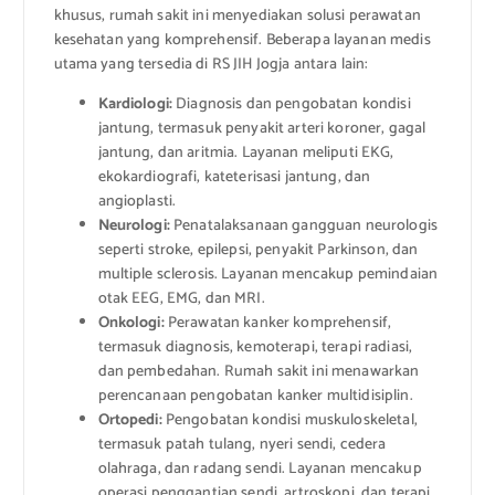
khusus, rumah sakit ini menyediakan solusi perawatan
kesehatan yang komprehensif. Beberapa layanan medis
utama yang tersedia di RS JIH Jogja antara lain:
Kardiologi:
Diagnosis dan pengobatan kondisi
jantung, termasuk penyakit arteri koroner, gagal
jantung, dan aritmia. Layanan meliputi EKG,
ekokardiografi, kateterisasi jantung, dan
angioplasti.
Neurologi:
Penatalaksanaan gangguan neurologis
seperti stroke, epilepsi, penyakit Parkinson, dan
multiple sclerosis. Layanan mencakup pemindaian
otak EEG, EMG, dan MRI.
Onkologi:
Perawatan kanker komprehensif,
termasuk diagnosis, kemoterapi, terapi radiasi,
dan pembedahan. Rumah sakit ini menawarkan
perencanaan pengobatan kanker multidisiplin.
Ortopedi:
Pengobatan kondisi muskuloskeletal,
termasuk patah tulang, nyeri sendi, cedera
olahraga, dan radang sendi. Layanan mencakup
operasi penggantian sendi, artroskopi, dan terapi