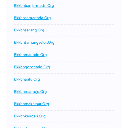
Bkkbnbanjarmasin.org
Bkkbnsamarinda.org
Bkkbnserang.org
Bkkbntanjungselor.org
Bkkbnmanado.org
Bkkbngorontalo.org
Bkkbnpalu.org
Bkkbnmamuju.org
Bkkbnmakassar.org
Bkkbnkendari.org