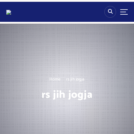
S
k
i
p
t
o
c
o
n
t
e
n
Home
rs jih jogja
t
rs jih jogja