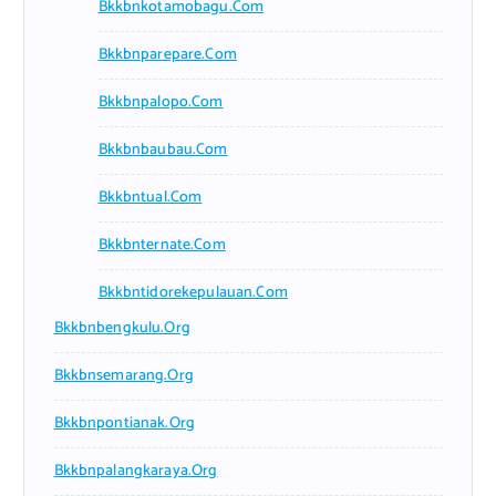
Bkkbnkotamobagu.com
Bkkbnparepare.com
Bkkbnpalopo.com
Bkkbnbaubau.com
Bkkbntual.com
Bkkbnternate.com
Bkkbntidorekepulauan.com
Bkkbnbengkulu.org
Bkkbnsemarang.org
Bkkbnpontianak.org
Bkkbnpalangkaraya.org