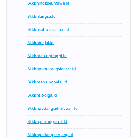
Bkkbnlhokseumawe.id
Bkkbnlangsa.id
Bkkbnsubulussalam.id
Bkkbnbinjai.id
Bkkbntebingtinggi.id
Bkkbnpematangsiantar.id
Bkkbntanjungbalai.id
Bkkbnsibolga.id
Bkkbnpadangsidimpuan.id
Bkkbngunungsitoli.id
Bkkbnpadangpanjang.id