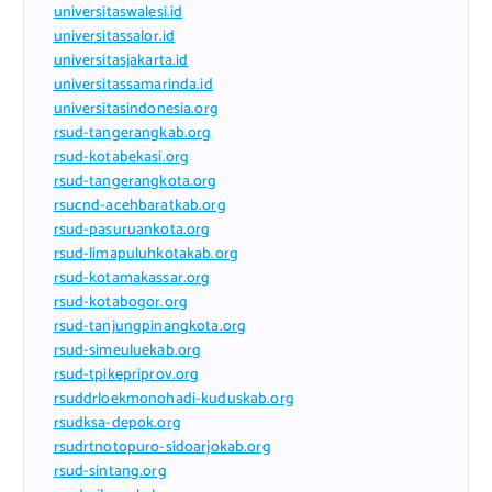
universitaswalesi.id
universitassalor.id
universitasjakarta.id
universitassamarinda.id
universitasindonesia.org
rsud-tangerangkab.org
rsud-kotabekasi.org
rsud-tangerangkota.org
rsucnd-acehbaratkab.org
rsud-pasuruankota.org
rsud-limapuluhkotakab.org
rsud-kotamakassar.org
rsud-kotabogor.org
rsud-tanjungpinangkota.org
rsud-simeuluekab.org
rsud-tpikepriprov.org
rsuddrloekmonohadi-kuduskab.org
rsudksa-depok.org
rsudrtnotopuro-sidoarjokab.org
rsud-sintang.org