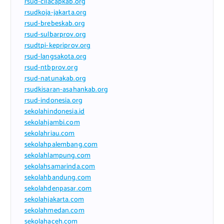
rsud-cilacapkab.org
rsudkoja-jakarta.org
rsud-brebeskab.org
rsud-sulbarprov.org
rsudtpi-kepriprov.org
rsud-langsakota.org
rsud-ntbprov.org
rsud-natunakab.org
rsudkisaran-asahankab.org
rsud-indonesia.org
sekolahindonesia.id
sekolahjambi.com
sekolahriau.com
sekolahpalembang.com
sekolahlampung.com
sekolahsamarinda.com
sekolahbandung.com
sekolahdenpasar.com
sekolahjakarta.com
sekolahmedan.com
sekolahaceh.com