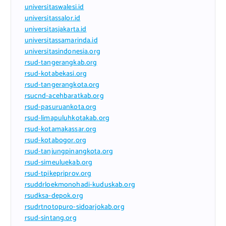
universitaswalesi.id
universitassalor.id
universitasjakarta.id
universitassamarinda.id
universitasindonesia.org
rsud-tangerangkab.org
rsud-kotabekasi.org
rsud-tangerangkota.org
rsucnd-acehbaratkab.org
rsud-pasuruankota.org
rsud-limapuluhkotakab.org
rsud-kotamakassar.org
rsud-kotabogor.org
rsud-tanjungpinangkota.org
rsud-simeuluekab.org
rsud-tpikepriprov.org
rsuddrloekmonohadi-kuduskab.org
rsudksa-depok.org
rsudrtnotopuro-sidoarjokab.org
rsud-sintang.org