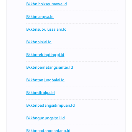
Bkkbnlhokseumawe.id
Bkkbnlangsa.id
Bkkbnsubulussalam.id
Bkkbnbinjai.id
Bkkbntebingtinggi.id
Bkkbnpematangsiantar.id
Bkkbntanjungbalai.id
Bkkbnsibolga.id
Bkkbnpadangsidimpuan.id
Bkkbngunungsitoli.id
Bkkbnpadangpanjang.id