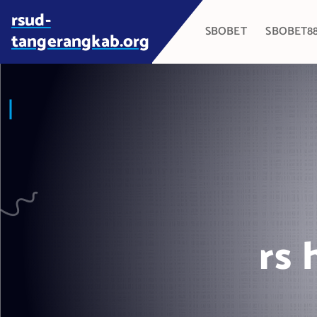
S
rsud-
k
SBOBET
SBOBET8
tangerangkab.org
i
p
t
o
c
o
n
t
e
n
t
rs 