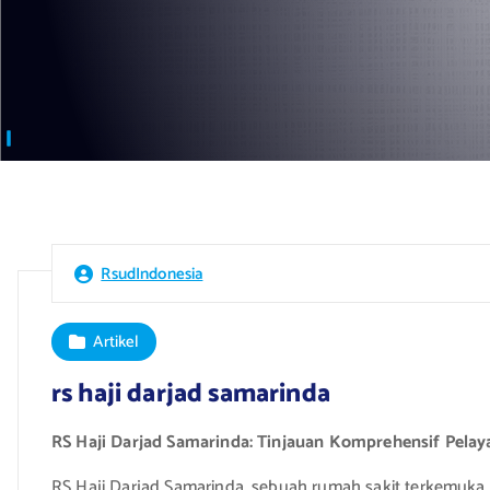
RsudIndonesia
Artikel
rs haji darjad samarinda
RS Haji Darjad Samarinda: Tinjauan Komprehensif Pelay
RS Haji Darjad Samarinda, sebuah rumah sakit terkemuka