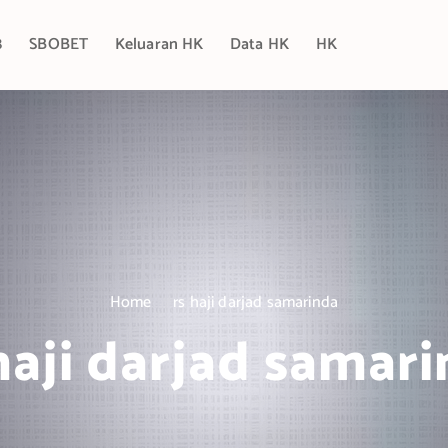
8
SBOBET
Keluaran HK
Data HK
HK
Home
rs haji darjad samarinda
haji darjad samar