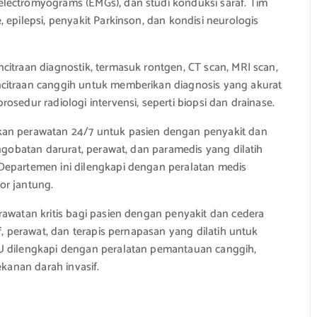
lectromyograms (EMGs), dan studi konduksi saraf. Tim
epilepsi, penyakit Parkinson, dan kondisi neurologis
itraan diagnostik, termasuk rontgen, CT scan, MRI scan,
citraan canggih untuk memberikan diagnosis yang akurat
sedur radiologi intervensi, seperti biopsi dan drainase.
kan perawatan 24/7 untuk pasien dengan penyakit dan
ngobatan darurat, perawat, dan paramedis yang dilatih
Departemen ini dilengkapi dengan peralatan medis
tor jantung.
watan kritis bagi pasien dengan penyakit dan cedera
f, perawat, dan terapis pernapasan yang dilatih untuk
U dilengkapi dengan peralatan pemantauan canggih,
ekanan darah invasif.