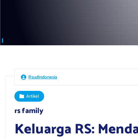
RsudIndonesia
Artikel
rs family
Keluarga RS: Menda