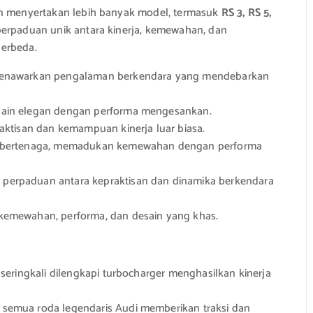
an menyertakan lebih banyak model, termasuk
RS 3, RS 5,
erpaduan unik antara kinerja, kemewahan, dan
berbeda.
menawarkan pengalaman berkendara yang mendebarkan
ain elegan dengan performa mengesankan.
ktisan dan kemampuan kinerja luar biasa.
 bertenaga, memadukan kemewahan dengan performa
erpaduan antara kepraktisan dan dinamika berkendara
emewahan, performa, dan desain yang khas.
eringkali dilengkapi turbocharger menghasilkan kinerja
semua roda legendaris Audi memberikan traksi dan