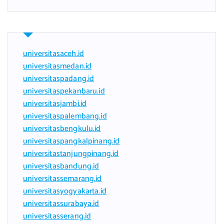
universitasaceh.id
universitasmedan.id
universitaspadang.id
universitaspekanbaru.id
universitasjambi.id
universitaspalembang.id
universitasbengkulu.id
universitaspangkalpinang.id
universitastanjungpinang.id
universitasbandung.id
universitassemarang.id
universitasyogyakarta.id
universitassurabaya.id
universitasserang.id