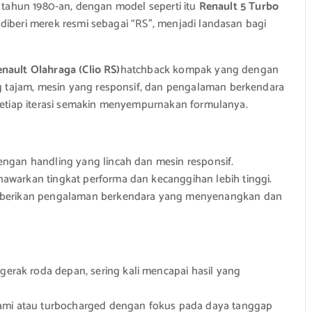
e tahun 1980-an, dengan model seperti itu
Renault 5 Turbo
 diberi merek resmi sebagai “RS”, menjadi landasan bagi
enault Olahraga (Clio RS)
hatchback kompak yang dengan
tajam, mesin yang responsif, dan pengalaman berkendara
 setiap iterasi semakin menyempurnakan formulanya.
ngan handling yang lincah dan mesin responsif.
awarkan tingkat performa dan kecanggihan lebih tinggi.
emberikan pengalaman berkendara yang menyenangkan dan
rak roda depan, sering kali mencapai hasil yang
lami atau turbocharged dengan fokus pada daya tanggap