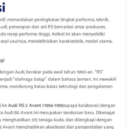
i
if, menandakan peningkatan tingkat performa, teknik,
di, penerapan dan arti RS bervariasi antar produsen,
 resep performa tinggi. Artikel ini akan menyelidiki
asal-usulnya, mendefinisikan karakteristik, model utama,
ggi
ngan Audi, berakar pada awal tahun 1990-an. “RS”
enjadi “olahraga balap” dalam bahasa Jerman. Ini mewakili
orma, mendorong batas-batas teknologi dan pengalaman
i ke
Audi RS 2 Avant (1994-1995)
upaya kolaborasi dengan
a Audi 80 Avant ini merupakan terobosan baru. Ditenagai
yang menghasilkan 315 tenaga kuda, dan dilengkapi dengan
 2 Avant menghadirkan akselerasi dan pengendalian yang