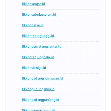
Bkkbnlangsa.id
Bkkbnsubulussalam.id
Bkkbnbinjai.id
Bkkbntebingtinggi.id
Bkkbnpematangsiantar.id
Bkkbntanjungbalai.id
Bkkbnsibolga.id
Bkkbnpadangsidimpuan.id
Bkkbngunungsitoli.id
Bkkbnpadangpanjang.id
Bkkbnsungaipenuh.id