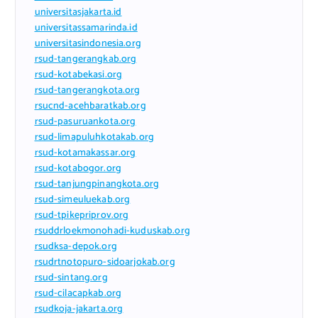
universitasjakarta.id
universitassamarinda.id
universitasindonesia.org
rsud-tangerangkab.org
rsud-kotabekasi.org
rsud-tangerangkota.org
rsucnd-acehbaratkab.org
rsud-pasuruankota.org
rsud-limapuluhkotakab.org
rsud-kotamakassar.org
rsud-kotabogor.org
rsud-tanjungpinangkota.org
rsud-simeuluekab.org
rsud-tpikepriprov.org
rsuddrloekmonohadi-kuduskab.org
rsudksa-depok.org
rsudrtnotopuro-sidoarjokab.org
rsud-sintang.org
rsud-cilacapkab.org
rsudkoja-jakarta.org