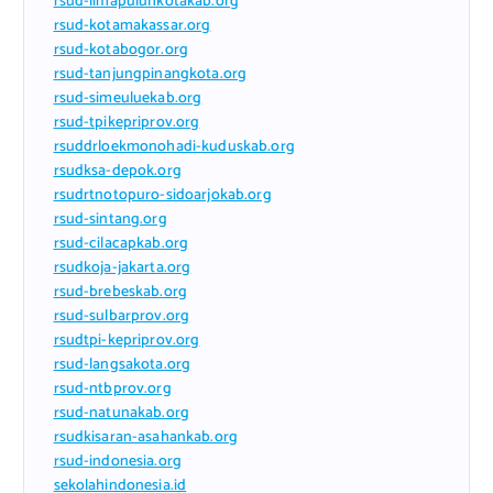
rsud-limapuluhkotakab.org
rsud-kotamakassar.org
rsud-kotabogor.org
rsud-tanjungpinangkota.org
rsud-simeuluekab.org
rsud-tpikepriprov.org
rsuddrloekmonohadi-kuduskab.org
rsudksa-depok.org
rsudrtnotopuro-sidoarjokab.org
rsud-sintang.org
rsud-cilacapkab.org
rsudkoja-jakarta.org
rsud-brebeskab.org
rsud-sulbarprov.org
rsudtpi-kepriprov.org
rsud-langsakota.org
rsud-ntbprov.org
rsud-natunakab.org
rsudkisaran-asahankab.org
rsud-indonesia.org
sekolahindonesia.id