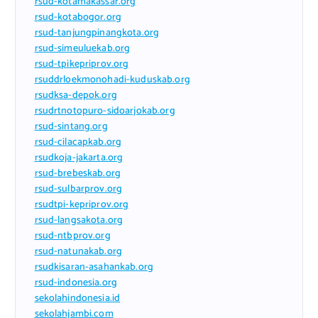
rsud-kotamakassar.org
rsud-kotabogor.org
rsud-tanjungpinangkota.org
rsud-simeuluekab.org
rsud-tpikepriprov.org
rsuddrloekmonohadi-kuduskab.org
rsudksa-depok.org
rsudrtnotopuro-sidoarjokab.org
rsud-sintang.org
rsud-cilacapkab.org
rsudkoja-jakarta.org
rsud-brebeskab.org
rsud-sulbarprov.org
rsudtpi-kepriprov.org
rsud-langsakota.org
rsud-ntbprov.org
rsud-natunakab.org
rsudkisaran-asahankab.org
rsud-indonesia.org
sekolahindonesia.id
sekolahjambi.com