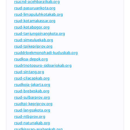
rsucnd-acehbaratkab.org
rsud-pasuruankota.org
rsud-limapuluhkotakab.org
rsud-kotamakassar.org
rsud-kotabogor.org
rsud-tanjungpinangkota.org
rsud-simeuluekab.org
rsud-tpikepriprov.org
rsuddrloekmonohadi-kuduskab.org
rsudksa-depok.org
rsudrtnotopuro-sidoarjokab.org
rsud-sintang.org
rsud-cilacapkab.org
rsudkoja-jakarta.org
rsud-brebeskab.org
rsud-sulbarprov.org
rsudtpi-kepriprov.org
rsud-langsakota.org
rsud-ntbprov.org
rsud-natunakab.org
rsudkisaran-asahankab.org