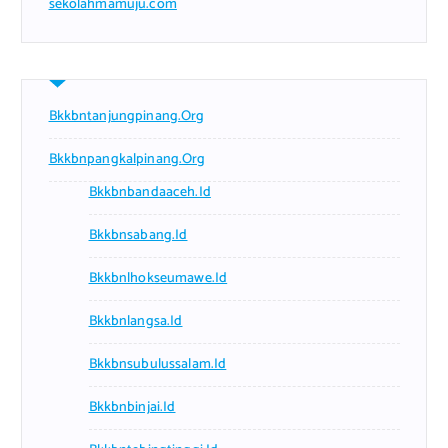
sekolahmamuju.com
Bkkbntanjungpinang.org
Bkkbnpangkalpinang.org
Bkkbnbandaaceh.id
Bkkbnsabang.id
Bkkbnlhokseumawe.id
Bkkbnlangsa.id
Bkkbnsubulussalam.id
Bkkbnbinjai.id