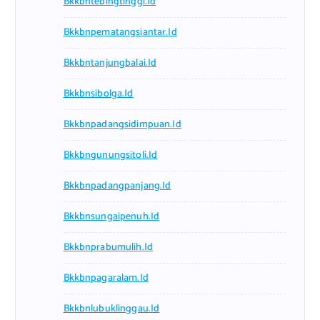
Bkkbntebingtinggi.id
Bkkbnpematangsiantar.id
Bkkbntanjungbalai.id
Bkkbnsibolga.id
Bkkbnpadangsidimpuan.id
Bkkbngunungsitoli.id
Bkkbnpadangpanjang.id
Bkkbnsungaipenuh.id
Bkkbnprabumulih.id
Bkkbnpagaralam.id
Bkkbnlubuklinggau.id